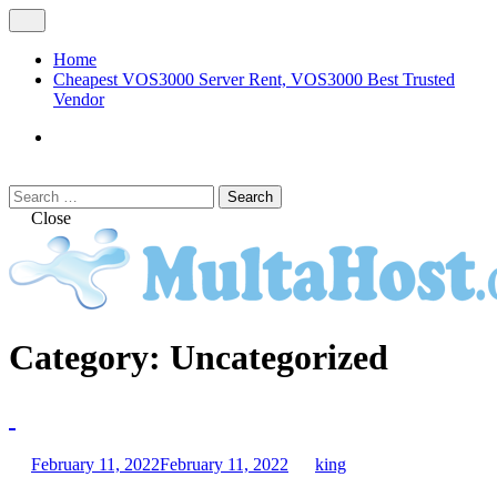
Skip
Open
to
Menu
content
Home
Cheapest VOS3000 Server Rent, VOS3000 Best Trusted
Vendor
VOS3000
Softswitch
Search
Search
for:
Close
MULTAHOST Blog for VOS3000
VOS3000
Category:
Uncategorized
Troubleshoot
February 11, 2022
February 11, 2022
king