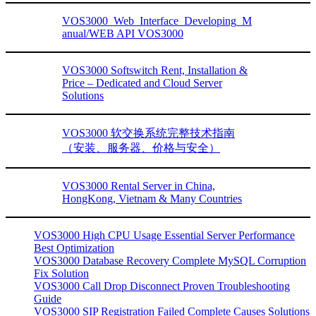
VOS3000_Web_Interface_Developing_M
anual/WEB API VOS3000
VOS3000 Softswitch Rent, Installation &
Price – Dedicated and Cloud Server
Solutions
VOS3000 软交换系统完整技术指南
（安装、服务器、价格与安全）
VOS3000 Rental Server in China,
HongKong, Vietnam & Many Countries
VOS3000 High CPU Usage Essential Server Performance
Best Optimization
VOS3000 Database Recovery Complete MySQL Corruption
Fix Solution
VOS3000 Call Drop Disconnect Proven Troubleshooting
Guide
VOS3000 SIP Registration Failed Complete Causes Solutions