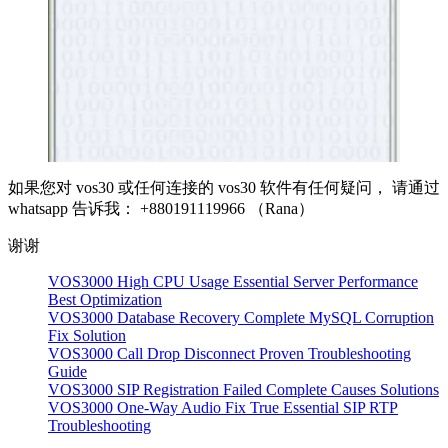
如果您对 vos30 或任何连接的 vos30 软件有任何疑问， 请通过
whatsapp 告诉我： +880191119966 （Rana）
谢谢
VOS3000 High CPU Usage Essential Server Performance
Best Optimization
VOS3000 Database Recovery Complete MySQL Corruption
Fix Solution
VOS3000 Call Drop Disconnect Proven Troubleshooting
Guide
VOS3000 SIP Registration Failed Complete Causes Solutions
VOS3000 One-Way Audio Fix True Essential SIP RTP
Troubleshooting