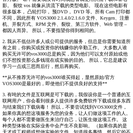
影。 裂纹 vos 就像从洪流下载的类型电影。 现在这些电影有
很多版本， 凸轮打印， 预DVD， DVD 等。所有 Cam 打印都
不同，因此所有 VOS3000 2.1.4.0/2.1.6.0 文件、Keygen、注册
机、开裂方式、RPM 文件、裂纹、第三方软件、Web 管理 –
都因人而异。 所以，不要指望你得到相同的。
2. 我从不低估许多人或公司提供的服务，但总是你需要知道所
有之前，你购买或投资你的钱赚你的辛勤工作。 大多数人谁
购买无许可的vos3000总是购买，因为他们可以支付原始或他
们不想投资那么多钱现在或实验的目的。 所以，它总是建议
学习一点或三思而后行，然后再购买。
**从不推荐无许可的vos3000谁买得起，显然原始/官方
VOS3000是最好的，即使他们不提供良好的支持**
3. 有吨的文件是互联网是可下载的，我假设你是一个普通的互
联网用户，你会看到很多人提供许多免费软件下载或很多东西
与结束我们下载病毒！ 所以，不要尝试找到VOS3000文件，
如果你真的想这项服务为您的业务，让人们做这项工作的人。
每个人都不需要做医生来治疗自己，让医生做这项工作。 这
种类型体验在实际业务中会产生不良影响。 （如果你真的是
天才或工程师或想做实验的文件，知道很多事情，然后它的不