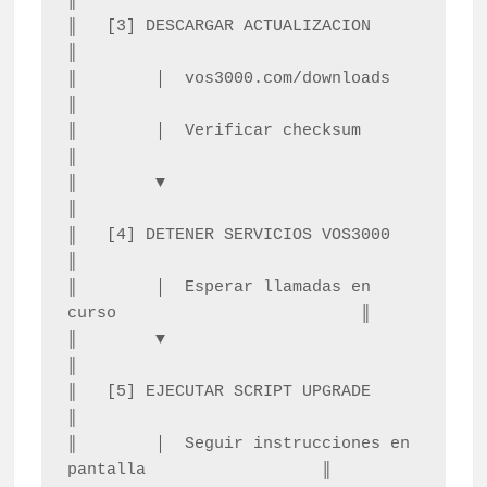
║

║   [3] DESCARGAR ACTUALIZACION                               
║

║        │  vos3000.com/downloads                             
║

║        │  Verificar checksum                                
║

║        ▼                                                     
║

║   [4] DETENER SERVICIOS VOS3000                             
║

║        │  Esperar llamadas en 
curso                         ║

║        ▼                                                     
║

║   [5] EJECUTAR SCRIPT UPGRADE                               
║

║        │  Seguir instrucciones en 
pantalla                  ║
