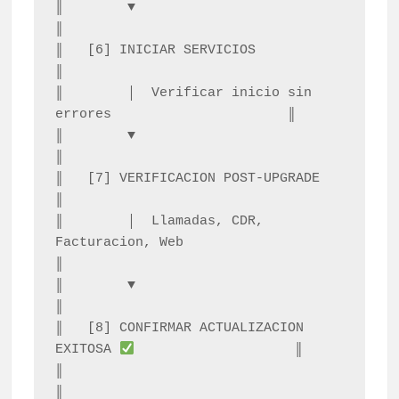
║        ▼                                                     
║

║   [6] INICIAR SERVICIOS                                     
║

║        │  Verificar inicio sin 
errores                      ║

║        ▼                                                     
║

║   [7] VERIFICACION POST-UPGRADE                             
║

║        │  Llamadas, CDR, 
Facturacion, Web                   
║

║        ▼                                                     
║

║   [8] CONFIRMAR ACTUALIZACION 
EXITOSA 
                    ║

║                                                              
║
