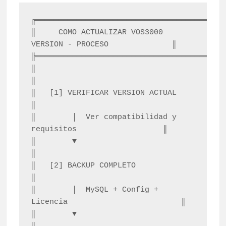
╔══════════════════════════════════════════
║     COMO ACTUALIZAR VOS3000 
VERSION - PROCESO              ║

╠══════════════════════════════════════════
║                                                              
║

║   [1] VERIFICAR VERSION ACTUAL                              
║

║        │  Ver compatibilidad y 
requisitos                   ║

║        ▼                                                     
║

║   [2] BACKUP COMPLETO                                       
║

║        │  MySQL + Config + 
Licencia                         ║

║        ▼                                                     