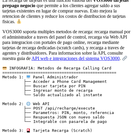
La recarga de tarjetas es una funcion valiosa del
VOS3000 tarjetas
prepago negocio
que permite a los clientes agregar saldo a sus
tarjetas existentes en lugar de comprar nuevas. Esto mejora la
retencion de clientes y reduce los costos de distribucion de tarjetas
fisicas.
VOS3000 soporta multiples metodos de recarga: recarga manual por
el administrador a traves del panel de control, recarga via Web API
para integracion con portales de pago online, recarga mediante
tarjetas de recarga dedicadas (scratch cards), y recarga a traves de
agentes y distribuidores. Para informacion sobre la API, consulte
nuestra guia de
API web e integraciones del sistema VOS3000
.
 INFOGRAFIA: Metodos de Recarga Calling Card

================================================

Metodo 1: 
 Panel Administrador

         ├── Acceder a Phone Card Management

         ├── Buscar tarjeta por PIN

         ├── Ingresar monto de recarga

         └── Saldo actualizado al instante

Metodo 2: 
 Web API

         ├── POST /api/recharge/execute

         ├── Parametros: PIN, monto, referencia

         ├── Respuesta JSON con nuevo saldo

         └── Integrable con pasarela de pago

Metodo 3: 
 Tarjeta Recarga (Scratch)
