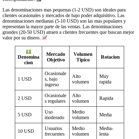
Las denominaciones mas pequenas (1-2 USD) son ideales para
clientes ocasionales y mercados de bajo poder adquisitivo. Las
denominaciones medianas (5-10 USD) son las mas populares y
representan la mayor parte de las ventas. Las denominaciones
grandes (20-50 USD) atraen a clientes frecuentes que buscan mejor
valor por su dinero.
Mercado
Volumen
Rotacion
Denomina
Objetivo
Tipico
cion
Ocasionale
Alto
Muy
1 USD
s, bajo
volumen
rapida
ingreso
Ocasionale
Alto
2 USD
Rapida
s regulares
volumen
Uso
Medio
5 USD
Media
moderado
volumen
Usuarios
Medio
Media-
10 USD
frecuentes
volumen
lenta