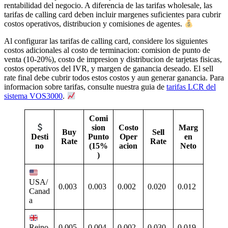
rentabilidad del negocio. A diferencia de las tarifas wholesale, las
tarifas de calling card deben incluir margenes suficientes para cubrir
costos operativos, distribucion y comisiones de agentes.
Al configurar las tarifas de calling card, considere los siguientes
costos adicionales al costo de terminacion: comision de punto de
venta (10-20%), costo de impresion y distribucion de tarjetas fisicas,
costos operativos del IVR, y margen de ganancia deseado. El sell
rate final debe cubrir todos estos costos y aun generar ganancia. Para
informacion sobre tarifas, consulte nuestra guia de
tarifas LCR del
sistema VOS3000
.
Comi
sion
Costo
Marg
Buy
Sell
Punto
Oper
en
Desti
Rate
Rate
(15%
acion
Neto
no
)
USA/
0.003
0.003
0.002
0.020
0.012
Canad
a
0.005
0.004
0.002
0.030
0.019
Reino