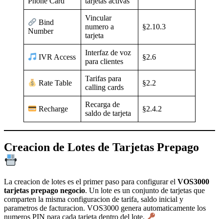
tarjetas activas
Phone Card
Vincular
Bind
numero a
§2.10.3
Number
tarjeta
Interfaz de voz
§2.6
IVR Access
para clientes
Tarifas para
§2.2
Rate Table
calling cards
Recarga de
§2.4.2
Recharge
saldo de tarjeta
Creacion de Lotes de Tarjetas Prepago
La creacion de lotes es el primer paso para configurar el
VOS3000
tarjetas prepago negocio
. Un lote es un conjunto de tarjetas que
comparten la misma configuracion de tarifa, saldo inicial y
parametros de facturacion. VOS3000 genera automaticamente los
numeros PIN para cada tarjeta dentro del lote.