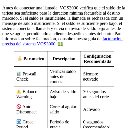
Antes de conectar una llamada, VOS3000 verifica que el saldo de la
tarjeta sea suficiente para la duracion minima facturable al destino
marcado. Si el saldo es insuficiente, la llamada es rechazada con un
mensaje de saldo insuficiente. Si el saldo es suficiente pero bajo, el
sistema conecta la llamada y envia un aviso de saldo bajo antes de
que se agote, permitiendo al cliente despedirse antes del corte. Para
informacion sobre facturacion, consulte nuestra guia de
facturacion
precisa del sistema VOS3000
.
Configuracion
Descripcion
Parametro
Recomendada
Verificar saldo
Siempre
Pre-call
antes de
activado
Check
conectar
Aviso de saldo
30 segundos
Balance
bajo
antes del corte
Warning
Corte al agotar
Auto
Activado
saldo
Disconnect
Periodo de
0 segundos
Grace
gracia
(recomendado)
Period