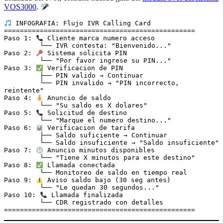
VOS3000
.
 INFOGRAFIA: Flujo IVR Calling Card

================================================

Paso 1: 
 Cliente marca numero acceso

         └── IVR contesta: "Bienvenido..."

Paso 2: 
 Sistema solicita PIN

         └── "Por favor ingrese su PIN..."

Paso 3: 
 Verificacion de PIN

         ├── PIN valido → Continuar

         └── PIN invalido → "PIN incorrecto, 
reintente"

Paso 4: 
 Anuncio de saldo

         └── "Su saldo es X dolares"

Paso 5: 
 Solicitud de destino

         └── "Marque el numero destino..."

Paso 6: 
 Verificacion de tarifa

         ├── Saldo suficiente → Continuar

         └── Saldo insuficiente → "Saldo insuficiente"

Paso 7: 
 Anuncio minutos disponibles

         └── "Tiene X minutos para este destino"

Paso 8: 
 Llamada conectada

         └── Monitoreo de saldo en tiempo real

Paso 9: 
 Aviso saldo bajo (30 seg antes)

         └── "Le quedan 30 segundos..."

Paso 10: 
 Llamada finalizada

         └── CDR registrado con detalles
