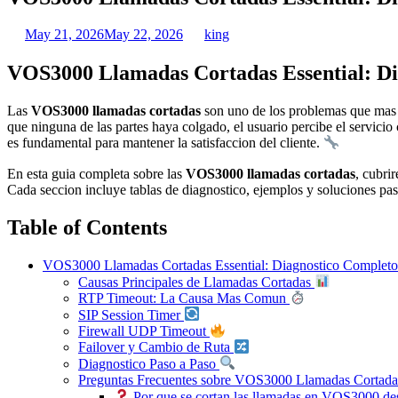
May 21, 2026
May 22, 2026
king
VOS3000 Llamadas Cortadas Essential: D
Las
VOS3000 llamadas cortadas
son uno de los problemas que mas a
que ninguna de las partes haya colgado, el usuario percibe el servici
es fundamental para mantener la satisfaccion del cliente.
En esta guia completa sobre las
VOS3000 llamadas cortadas
, cubri
Cada seccion incluye tablas de diagnostico, ejemplos y soluciones pa
Table of Contents
VOS3000 Llamadas Cortadas Essential: Diagnostico Complet
Causas Principales de Llamadas Cortadas
RTP Timeout: La Causa Mas Comun
SIP Session Timer
Firewall UDP Timeout
Failover y Cambio de Ruta
Diagnostico Paso a Paso
Preguntas Frecuentes sobre VOS3000 Llamadas Cortad
Por que se cortan las llamadas en VOS3000 de