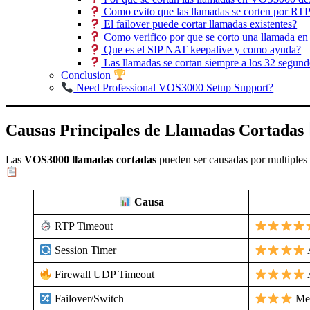
Como evito que las llamadas se corten por RTP
El failover puede cortar llamadas existentes?
Como verifico por que se corto una llamada 
Que es el SIP NAT keepalive y como ayuda?
Las llamadas se cortan siempre a los 32 segundo
Conclusion
Need Professional VOS3000 Setup Support?
Causas Principales de Llamadas Cortadas
Las
VOS3000 llamadas cortadas
pueden ser causadas por multiples f
Causa
RTP Timeout
Session Timer
Firewall UDP Timeout
Failover/Switch
Me