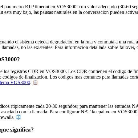
 el parametro RTP timeout en VOS3000 a un valor adecuado (30-60 segun
ut esta muy bajo, las pausas naturales en la conversacion pueden activar
uando el sistema detecta degradacion en la ruta y conmuta a una ruta alt
 llamadas, no las existentes. Para informacion detallada sobre failover
VOS3000?
te los registros CDR en VOS3000. Los CDR contienen el codigo de final
 codigos de finalizacion. Los codigos mas comunes para llamadas cort
istema VOS3000
.
os (tipicamente cada 20-30 segundos) para mantener las entradas NAT a
 asociada con la llamada. Para configurar NAT keepalive en VOS3000, a
rewalls.
que significa?