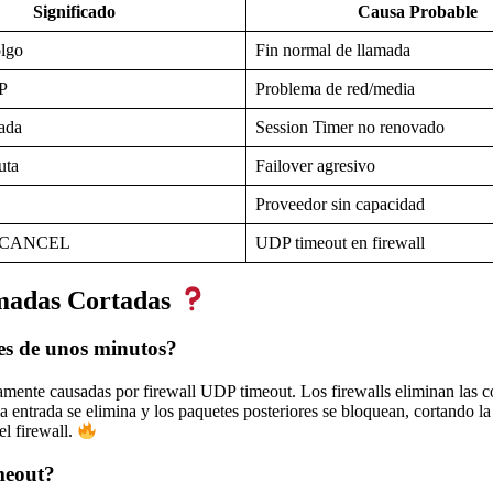
Significado
Causa Probable
olgo
Fin normal de llamada
TP
Problema de red/media
ada
Session Timer no renovado
uta
Failover agresivo
Proveedor sin capacidad
i CANCEL
UDP timeout en firewall
madas Cortadas
es de unos minutos?
amente causadas por firewall UDP timeout. Los firewalls eliminan las
 la entrada se elimina y los paquetes posteriores se bloquean, cortand
l firewall.
meout?