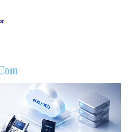
or
hoot