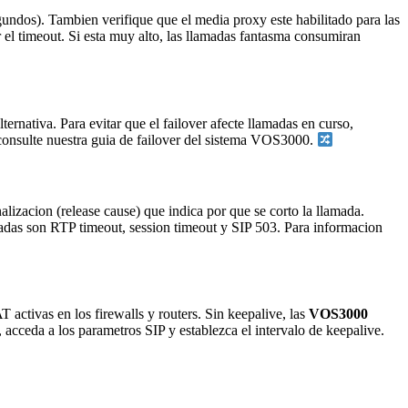
dos). Tambien verifique que el media proxy este habilitado para las
 el timeout. Si esta muy alto, las llamadas fantasma consumiran
ernativa. Para evitar que el failover afecte llamadas en curso,
, consulte nuestra guia de failover del sistema VOS3000.
izacion (release cause) que indica por que se corto la llamada.
adas son RTP timeout, session timeout y SIP 503. Para informacion
ctivas en los firewalls y routers. Sin keepalive, las
VOS3000
cceda a los parametros SIP y establezca el intervalo de keepalive.