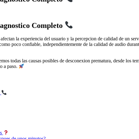
iagnostico Completo
fectan la experiencia del usuario y la percepcion de calidad de un ser
o como poco confiable, independientemente de la calidad de audio durant
remos todas las causas posibles de desconexion prematura, desde los tem
so a paso.
o
as
spues de unos minutos?