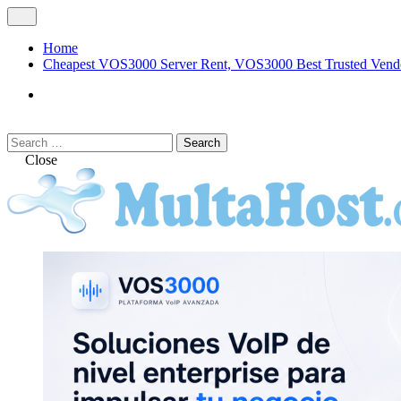
Skip
Open
to
Menu
content
Home
Cheapest VOS3000 Server Rent, VOS3000 Best Trusted Vend
VOS3000
Softswitch
Search
Search
for:
Close
MULTAHOST Blog for VOS3000 Troubles
VOS3000