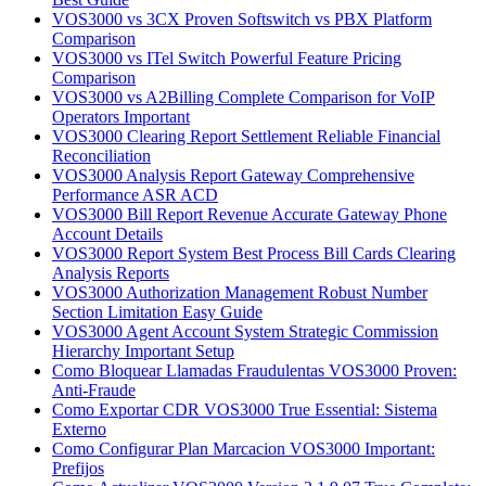
VOS3000 vs 3CX Proven Softswitch vs PBX Platform
Comparison
VOS3000 vs ITel Switch Powerful Feature Pricing
Comparison
VOS3000 vs A2Billing Complete Comparison for VoIP
Operators Important
VOS3000 Clearing Report Settlement Reliable Financial
Reconciliation
VOS3000 Analysis Report Gateway Comprehensive
Performance ASR ACD
VOS3000 Bill Report Revenue Accurate Gateway Phone
Account Details
VOS3000 Report System Best Process Bill Cards Clearing
Analysis Reports
VOS3000 Authorization Management Robust Number
Section Limitation Easy Guide
VOS3000 Agent Account System Strategic Commission
Hierarchy Important Setup
Como Bloquear Llamadas Fraudulentas VOS3000 Proven:
Anti-Fraude
Como Exportar CDR VOS3000 True Essential: Sistema
Externo
Como Configurar Plan Marcacion VOS3000 Important:
Prefijos