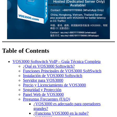
Table of Contents
VOS3000 Softswitch VoIP – Guía Técnica Completa
¿Qué es VOS3000 Softswitch?
Funciones Principales de VOS3000 SoftSwitch
Instalación de VOS3000 Softswitch
Servidor para VOS3000
Precio y Licenciamiento de VOS3000
Seguridad y Protección
Panel Web de VOS3000
Preguntas Frecuentes (FAQ)
¿VOS3000 es adecuado para operadores
grandes?
¿Funciona VOS3000 en la nube?