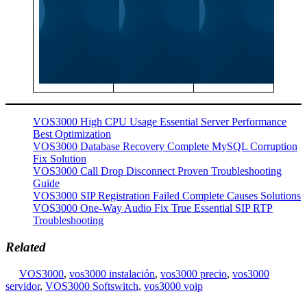
VOS3000 High CPU Usage Essential Server Performance
Best Optimization
VOS3000 Database Recovery Complete MySQL Corruption
Fix Solution
VOS3000 Call Drop Disconnect Proven Troubleshooting
Guide
VOS3000 SIP Registration Failed Complete Causes Solutions
VOS3000 One-Way Audio Fix True Essential SIP RTP
Troubleshooting
Related
VOS3000
,
vos3000 instalación
,
vos3000 precio
,
vos3000
servidor
,
VOS3000 Softswitch
,
vos3000 voip
Post