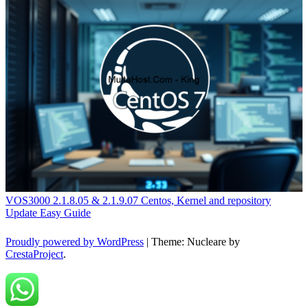
VOS3000 2.1.8.05 & 2.1.9.07 Centos, Kernel and repository
Update Easy Guide
Proudly powered by WordPress
|
Theme: Nucleare by
CrestaProject
.
Back to top