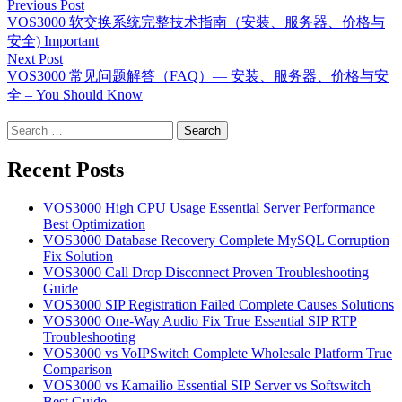
Previous Post
navigation
VOS3000 软交换系统完整技术指南（安装、服务器、价格与
安全) Important
Next Post
VOS3000 常见问题解答（FAQ）— 安装、服务器、价格与安
全 – You Should Know
Search
for:
Recent Posts
VOS3000 High CPU Usage Essential Server Performance
Best Optimization
VOS3000 Database Recovery Complete MySQL Corruption
Fix Solution
VOS3000 Call Drop Disconnect Proven Troubleshooting
Guide
VOS3000 SIP Registration Failed Complete Causes Solutions
VOS3000 One-Way Audio Fix True Essential SIP RTP
Troubleshooting
VOS3000 vs VoIPSwitch Complete Wholesale Platform True
Comparison
VOS3000 vs Kamailio Essential SIP Server vs Softswitch
Best Guide