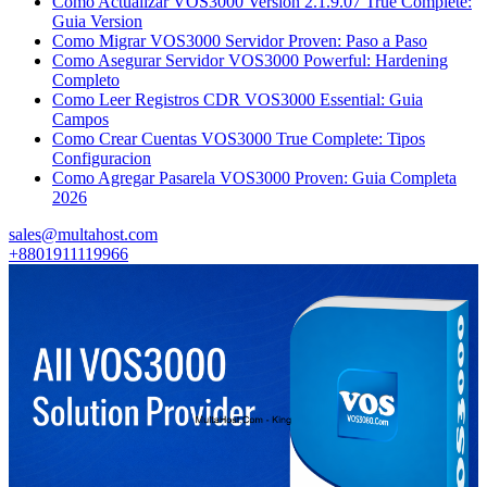
Como Actualizar VOS3000 Version 2.1.9.07 True Complete:
Guia Version
Como Migrar VOS3000 Servidor Proven: Paso a Paso
Como Asegurar Servidor VOS3000 Powerful: Hardening
Completo
Como Leer Registros CDR VOS3000 Essential: Guia
Campos
Como Crear Cuentas VOS3000 True Complete: Tipos
Configuracion
Como Agregar Pasarela VOS3000 Proven: Guia Completa
2026
sales@multahost.com
+8801911119966