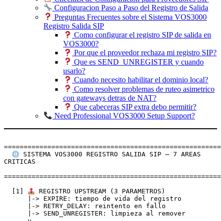
Configuracion Paso a Paso del Registro de Salida
Preguntas Frecuentes sobre el Sistema VOS3000
Registro Salida SIP
Como configurar el registro SIP de salida en
VOS3000?
Por que el proveedor rechaza mi registro SIP?
Que es SEND_UNREGISTER y cuando
usarlo?
Cuando necesito habilitar el dominio local?
Como resolver problemas de ruteo asimetrico
con gateways detras de NAT?
Que cabeceras SIP extra debo permitir?
Need Professional VOS3000 Setup Support?
=======================================================
 SISTEMA VOS3000 REGISTRO SALIDA SIP — 7 AREAS 
CRITICAS

=======================================================
  [1] 
 REGISTRO UPSTREAM (3 PARAMETROS)

      |-> EXPIRE: tiempo de vida del registro

      |-> RETRY_DELAY: reintento en fallo

      |-> SEND_UNREGISTER: limpieza al remover

      v
