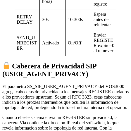
hora)
registro
Espera
RETRY_
30s
10-300s
antes de
DELAY
reintentar
Enviar
SEND_U
REGISTE
NREGIST
Activado
On/Off
R expire=0
ER
al remover
Cabecera de Privacidad SIP
(USER_AGENT_PRIVACY)
El parametro SS_SIP_USER_AGENT_PRIVACY del VOS3000
agrega cabeceras de privacidad a los mensajes REGISTER enviados
a los proveedores upstream. Segun el RFC 3323, estas cabeceras
indican a los proxies intermedios que oculten la informacion de
topologia de red, protegiendo la infraestructura interna del operador.
Cuando el este sistema envia un REGISTER sin privacidad, la
cabecera Via contiene la direccion IP real del softswitch, lo que
revela informacion sobre la topologia de red interna. Con la