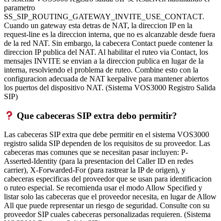
parametro
SS_SIP_ROUTING_GATEWAY_INVITE_USE_CONTACT.
Cuando un gateway esta detras de NAT, la direccion IP en la
request-line es la direccion interna, que no es alcanzable desde fuera
de la red NAT. Sin embargo, la cabecera Contact puede contener la
direccion IP publica del NAT. Al habilitar el ruteo via Contact, los
mensajes INVITE se envian a la direccion publica en lugar de la
interna, resolviendo el problema de ruteo. Combine esto con la
configuracion adecuada de NAT keepalive para mantener abiertos
los puertos del dispositivo NAT. (Sistema VOS3000 Registro Salida
SIP)
Que cabeceras SIP extra debo permitir?
Las cabeceras SIP extra que debe permitir en el sistema VOS3000
registro salida SIP dependen de los requisitos de su proveedor. Las
cabeceras mas comunes que se necesitan pasar incluyen: P-
Asserted-Identity (para la presentacion del Caller ID en redes
carrier), X-Forwarded-For (para rastrear la IP de origen), y
cabeceras especificas del proveedor que se usan para identificacion
o ruteo especial. Se recomienda usar el modo Allow Specified y
listar solo las cabeceras que el proveedor necesita, en lugar de Allow
All que puede representar un riesgo de seguridad. Consulte con su
proveedor SIP cuales cabeceras personalizadas requieren. (Sistema