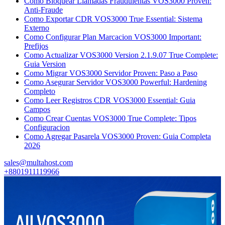
Como Bloquear Llamadas Fraudulentas VOS3000 Proven:
Anti-Fraude
Como Exportar CDR VOS3000 True Essential: Sistema
Externo
Como Configurar Plan Marcacion VOS3000 Important:
Prefijos
Como Actualizar VOS3000 Version 2.1.9.07 True Complete:
Guia Version
Como Migrar VOS3000 Servidor Proven: Paso a Paso
Como Asegurar Servidor VOS3000 Powerful: Hardening
Completo
Como Leer Registros CDR VOS3000 Essential: Guia
Campos
Como Crear Cuentas VOS3000 True Complete: Tipos
Configuracion
Como Agregar Pasarela VOS3000 Proven: Guia Completa
2026
sales@multahost.com
+8801911119966