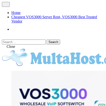
Skip
Open
to
Menu
content
Home
Cheapest VOS3000 Server Rent, VOS3000 Best Trusted
Vendor
VOS3000
Softswitch
Search
Search
for:
Close
MULTAHOST Blog for VOS3000
VOS3000
Troubleshoot