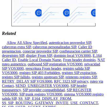
Related
Allow All Allow Specified
,
autenticacion proveedor SIP
,
cabeceras extra SIP
,
cabeceras personalizadas SIP
,
Caller ID
presentacion
,
conectar proveedor SIP
,
configuracion carrier SIP
,
desregistro SIP
,
display From SIP
,
dominio local VOS3000
,
E.164
Caller ID
,
Enable Local Domain Name
,
From header dominio
,
NAT
ruteo asimetrico
,
outbound SIP registration VOS3000
,
privacidad
SIP VOS3000
,
reescritura From header
,
registro salida SIP
VOS3000
,
registro SIP 403 Forbidden
,
registro SIP expiracion
,
registro SIP fallido
,
registro upstream SIP
,
reintento registro SIP
,
RETRY_DELAY SIP VOS3000
,
RFC 3323 SIP privacy
,
ruteo via
Contact
,
SEND_UNREGISTER VOS3000
,
SIP header
transparency
,
SIP provider compatibilidad
,
SIP REGISTER
VOS3000
,
SIP trunk registro VOS3000
,
sistema VOS3000 registro
salida SIP
,
SS_SIP_E164_DISPLAY_FROM
,
SS_SIP_ROUTING_GATEWAY_INVITE_USE_CONTACT
,