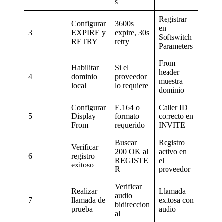
s
Registrar
Configurar
3600s
en
3
EXPIRE y
expire, 30s
Softswitch
RETRY
retry
Parameters
From
Habilitar
Si el
header
4
dominio
proveedor
muestra
local
lo requiere
dominio
Configurar
E.164 o
Caller ID
5
Display
formato
correcto en
From
requerido
INVITE
Buscar
Registro
Verificar
200 OK al
activo en
6
registro
REGISTE
el
exitoso
R
proveedor
Verificar
Realizar
Llamada
audio
7
llamada de
exitosa con
bidireccion
prueba
audio
al