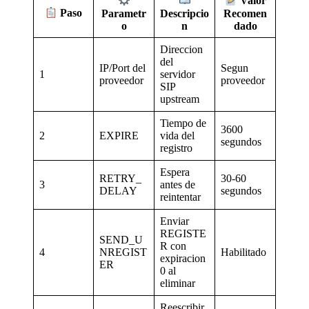
Valor
Paso
Parametr
Descripcio
Recomen
o
n
dado
Direccion
del
IP/Port del
Segun
1
servidor
proveedor
proveedor
SIP
upstream
Tiempo de
3600
2
EXPIRE
vida del
segundos
registro
Espera
RETRY_
30-60
3
antes de
DELAY
segundos
reintentar
Enviar
REGISTE
SEND_U
R con
4
NREGIST
Habilitado
expiracion
ER
0 al
eliminar
Reescribir