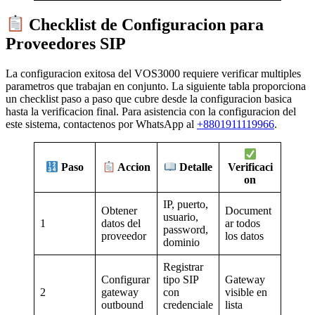
Checklist de Configuracion para
Proveedores SIP
La configuracion exitosa del VOS3000 requiere verificar multiples
parametros que trabajan en conjunto. La siguiente tabla proporciona
un checklist paso a paso que cubre desde la configuracion basica
hasta la verificacion final. Para asistencia con la configuracion del
este sistema, contactenos por WhatsApp al
+8801911119966
.
Paso
Accion
Detalle
Verificaci
on
IP, puerto,
Obtener
Document
usuario,
1
datos del
ar todos
password,
proveedor
los datos
dominio
Registrar
Configurar
tipo SIP
Gateway
2
gateway
con
visible en
outbound
credenciale
lista