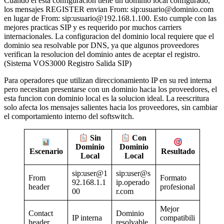
Cuando el esta configuracion tiene un dominio local configurado,
los mensajes REGISTER envian From: sip:
usuario@dominio.com
en lugar de From: sip:
usuario@192.168.1.100
. Esto cumple con las
mejores practicas SIP y es requerido por muchos carriers
internacionales. La configuracion del dominio local requiere que el
dominio sea resolvable por DNS, ya que algunos proveedores
verifican la resolucion del dominio antes de aceptar el registro.
(Sistema VOS3000 Registro Salida SIP)
Para operadores que utilizan direccionamiento IP en su red interna
pero necesitan presentarse con un dominio hacia los proveedores, el
esta funcion con dominio local es la solucion ideal. La reescritura
solo afecta los mensajes salientes hacia los proveedores, sin cambiar
el comportamiento interno del softswitch.
Sin
Con
Dominio
Dominio
Escenario
Resultado
Local
Local
sip:
user@1
sip:
user@s
From
Formato
92.168.1.1
ip.operado
header
profesional
00
r.com
Mejor
Contact
Dominio
IP interna
compatibili
header
resolvable