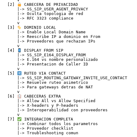
  [2] 
 CABECERA DE PRIVACIDAD

      |-> SS_SIP_USER_AGENT_PRIVACY

      |-> Oculta topologia de red

      |-> RFC 3323 compliance

      v

  [3] 
 DOMINIO LOCAL

      |-> Enable Local Domain Name

      |-> Reescribe IP a dominio en From

      |-> Proveedores que rechazan IPs

      v

  [4] 
 DISPLAY FROM SIP

      |-> SS_SIP_E164_DISPLAY_FROM

      |-> E.164 vs nombre personalizado

      |-> Presentacion de Caller ID

      v

  [5] 
 RUTEO VIA CONTACT

      |-> SS_SIP_ROUTING_GATEWAY_INVITE_USE_CONTACT

      |-> Resuelve ruteo asimetrico

      |-> Para gateways detras de NAT

      v

  [6] 
 CABECERAS EXTRA

      |-> Allow All vs Allow Specified

      |-> X-headers y P-headers

      |-> Interoperabilidad con proveedores

      v

  [7] 
 INTEGRACION COMPLETA

      |-> Combinar todos los parametros

      |-> Proveedor checklist

      |-> Troubleshooting comun
