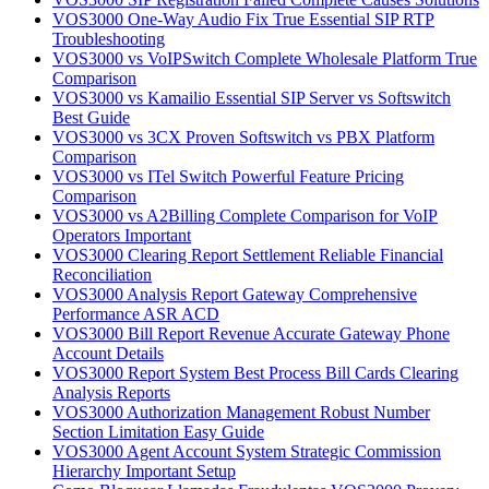
VOS3000 One-Way Audio Fix True Essential SIP RTP
Troubleshooting
VOS3000 vs VoIPSwitch Complete Wholesale Platform True
Comparison
VOS3000 vs Kamailio Essential SIP Server vs Softswitch
Best Guide
VOS3000 vs 3CX Proven Softswitch vs PBX Platform
Comparison
VOS3000 vs ITel Switch Powerful Feature Pricing
Comparison
VOS3000 vs A2Billing Complete Comparison for VoIP
Operators Important
VOS3000 Clearing Report Settlement Reliable Financial
Reconciliation
VOS3000 Analysis Report Gateway Comprehensive
Performance ASR ACD
VOS3000 Bill Report Revenue Accurate Gateway Phone
Account Details
VOS3000 Report System Best Process Bill Cards Clearing
Analysis Reports
VOS3000 Authorization Management Robust Number
Section Limitation Easy Guide
VOS3000 Agent Account System Strategic Commission
Hierarchy Important Setup