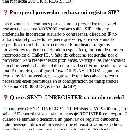
una respuesta 200 OK al REGISTER.
Por que el proveedor rechaza mi registro SIP?
Las razones mas comunes por las que un proveedor rechaza el
registro del sistema VOS3000 registro salida SIP incluyen:
credenciales incorrectas (usuario o contrasena), direccion IP no
autorizada (el proveedor requiere que se registre desde una IP
especifica), dominio incorrecto en el From header (algunos
proveedores requieren un dominio especifico), formato de numero
incorrecto en el Caller ID, y falta de cabeceras requeridas por el
proveedor. Para resolver estos problemas, verifique las credenciales
con el proveedor, habilite el dominio local si el From header muestra
una IP numerica, configure E164_DISPLAY_FROM segun los
requisitos del proveedor, y asegurese de que las cabeceras extra
necesarias esten permitidas en la configuracion de transparencia.
(Sistema VOS3000 Registro Salida SIP)
Que es SEND_UNREGISTER y cuando usarlo?
El parametro SEND_UNREGISTER del sistema VOS3000 registro
salida SIP controla si se envia un mensaje REGISTER con expire=0
cuando se elimina o desactiva un gateway de registro outbound.
Este mensaje notifica al proveedor que el registro ya no es valido,
permitiendo que libere recursos y deje de rutar trafico hacia la