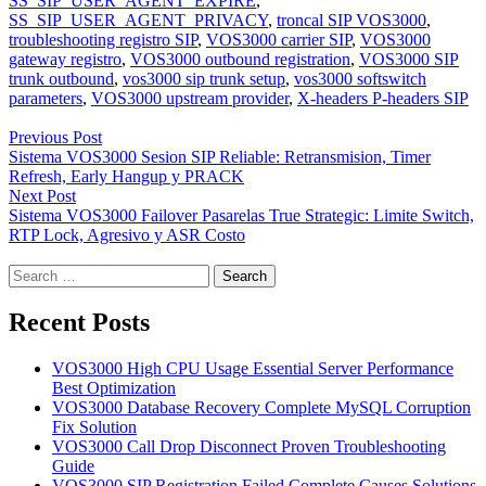
SS_SIP_USER_AGENT_EXPIRE
,
SS_SIP_USER_AGENT_PRIVACY
,
troncal SIP VOS3000
,
troubleshooting registro SIP
,
VOS3000 carrier SIP
,
VOS3000
gateway registro
,
VOS3000 outbound registration
,
VOS3000 SIP
trunk outbound
,
vos3000 sip trunk setup
,
vos3000 softswitch
parameters
,
VOS3000 upstream provider
,
X-headers P-headers SIP
Post
Previous Post
navigation
Sistema VOS3000 Sesion SIP Reliable: Retransmision, Timer
Refresh, Early Hangup y PRACK
Next Post
Sistema VOS3000 Failover Pasarelas True Strategic: Limite Switch,
RTP Lock, Agresivo y ASR Costo
Search
for:
Recent Posts
VOS3000 High CPU Usage Essential Server Performance
Best Optimization
VOS3000 Database Recovery Complete MySQL Corruption
Fix Solution
VOS3000 Call Drop Disconnect Proven Troubleshooting
Guide
VOS3000 SIP Registration Failed Complete Causes Solutions