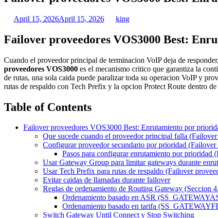
April 15, 2026
April 15, 2026
king
Failover proveedores VOS3000 Best: Enru
Cuando el proveedor principal de terminacion VoIP deja de responder,
proveedores VOS3000
es el mecanismo critico que garantiza la con
de rutas, una sola caida puede paralizar toda su operacion VoIP y pr
rutas de respaldo con Tech Prefix y la opcion Protect Route dentro
Table of Contents
Failover proveedores VOS3000 Best: Enrutamiento por priorid
Que sucede cuando el proveedor principal falla (Failov
Configurar proveedor secundario por prioridad (Failov
Pasos para configurar enrutamiento por prioridad
Usar Gateway Group para limitar gateways durante enru
Usar Tech Prefix para rutas de respaldo (Failover prov
Evitar caidas de llamadas durante failover
Reglas de ordenamiento de Routing Gateway (Seccion 4.
Ordenamiento basado en ASR (SS_GATEW
Ordenamiento basado en tarifa (SS_GATE
Switch Gateway Until Connect y Stop Switching