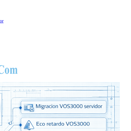
or
hoot