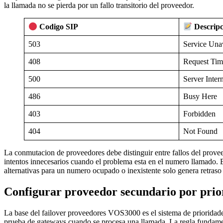
la llamada no se pierda por un fallo transitorio del proveedor.
Codigo SIP
Descripc
503
Service Una
408
Request Tim
500
Server Inter
486
Busy Here
403
Forbidden
404
Not Found
La conmutacion de proveedores debe distinguir entre fallos del provee
intentos innecesarios cuando el problema esta en el numero llamado. Es
alternativas para un numero ocupado o inexistente solo genera retraso 
Configurar proveedor secundario por pri
La base del failover proveedores VOS3000 es el sistema de priorida
prueba de gateways cuando se procesa una llamada. La regla fundamen