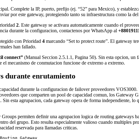
pal. Complete la IP, puerto, prefijo (ej. “52” para Mexico), y establez
nviar por este gateway, protegiendo tanto su infraestructura como la de
rioridad
2
. Este gateway se activara automaticamente cuando el proveedor
tencia durante la configuracion, contactenos por WhatsApp al
+8801911
otegido con Prioridad
4
marcando “Set to protect route”. El gateway terc
rmales han fallado.
il connect”
(Manual Seccion 2.5.1.1, Pagina 50). Sin esta opcion, un fa
a que el mecanismo de conmutacion funcione de extremo a extremo.
s durante enrutamiento
capacidad durante la configuracion de failover proveedores VOS3000. P
oveedores que comparten un pool de capacidad comun, los Gateway Grou
. Sin esta agrupacion, cada gateway opera de forma independiente, lo q
Groups permiten definir una agrupacion logica de routing gateways b
entro del grupo. Esto resulta especialmente valioso cuando multiples pro
pacidad reservada para llamadas criticas.
Routing Gateway
