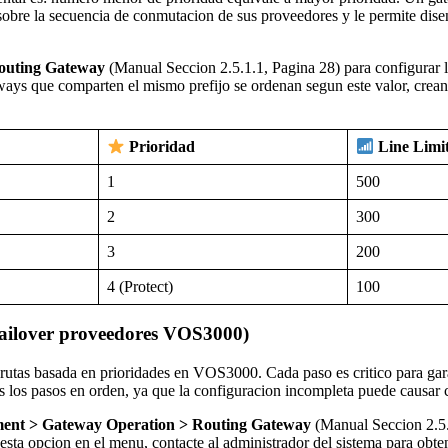
l sobre la secuencia de conmutacion de sus proveedores y le permite dis
outing Gateway
(Manual Seccion 2.5.1.1, Pagina 28) para configurar l
ays que comparten el mismo prefijo se ordenan segun este valor, crea
Prioridad
Line Limi
1
500
2
300
3
200
4 (Protect)
100
Failover proveedores VOS3000)
e rutas basada en prioridades en VOS3000. Cada paso es critico para g
os los pasos en orden, ya que la configuracion incompleta puede causar
ent > Gateway Operation > Routing Gateway
(Manual Seccion 2.5.1
esta opcion en el menu, contacte al administrador del sistema para obte