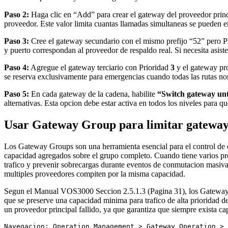
Paso 2:
Haga clic en “Add” para crear el gateway del proveedor princi
proveedor. Este valor limita cuantas llamadas simultaneas se pueden e
Paso 3:
Cree el gateway secundario con el mismo prefijo “52” pero P
y puerto correspondan al proveedor de respaldo real. Si necesita asis
Paso 4:
Agregue el gateway terciario con Prioridad
3
y el gateway pr
se reserva exclusivamente para emergencias cuando todas las rutas no
Paso 5:
En cada gateway de la cadena, habilite
“Switch gateway unt
alternativas. Esta opcion debe estar activa en todos los niveles par
Usar Gateway Group para limitar gateway
Los Gateway Groups son una herramienta esencial para el control de 
capacidad agregados sobre el grupo completo. Cuando tiene varios pr
trafico y prevenir sobrecargas durante eventos de conmutacion masiva
multiples proveedores compiten por la misma capacidad.
Segun el Manual VOS3000 Seccion 2.5.1.3 (Pagina 31), los Gateway 
que se preserve una capacidad minima para trafico de alta prioridad d
un proveedor principal fallido, ya que garantiza que siempre exista ca
Navegacion: Operation Management > Gateway Operation > 