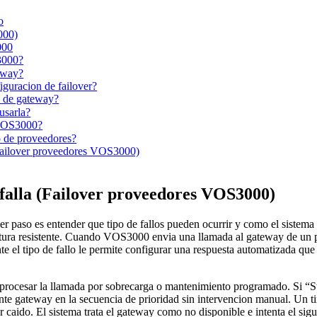
o
000)
000
3000?
eway?
guracion de failover?
n de gateway?
usarla?
 VOS3000?
 de proveedores?
(Failover proveedores VOS3000)
 falla (Failover proveedores VOS3000)
 paso es entender que tipo de fallos pueden ocurrir y como el sistema
ctura resistente. Cuando VOS3000 envia una llamada al gateway de un pro
e el tipo de fallo le permite configurar una respuesta automatizada que 
procesar la llamada por sobrecarga o mantenimiento programado. Si “Swi
guiente gateway en la secuencia de prioridad sin intervencion manual. 
caido. El sistema trata el gateway como no disponible e intenta el sig