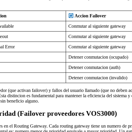
ion
Accion Failover
vailable
Conmutar al siguiente gateway
eout
Conmutar al siguiente gateway
nal Error
Conmutar al siguiente gateway
Detener conmutacion (ocupado)
Detener conmutacion (auth)
Detener conmutacion (invalido)
dor (que activan failover) y fallos del usuario llamado (que no deben a
ta distincion es fundamental para mantener la eficiencia del sistema y o
sin beneficio alguno.
oridad (Failover proveedores VOS3000)
des en el Routing Gateway. Cada routing gateway tiene un numero de p
tal es: numero menor de prioridad equivale a mayor prioridad. Un gate