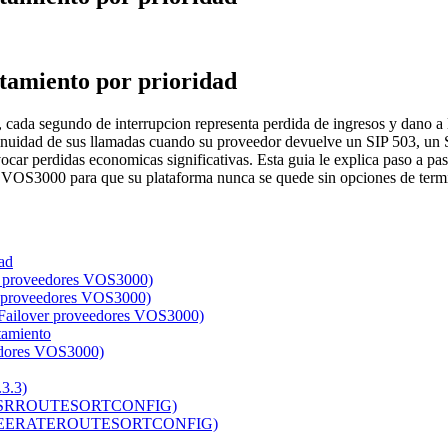
tamiento por prioridad
 cada segundo de interrupcion representa perdida de ingresos y dano a
tinuidad de sus llamadas cuando su proveedor devuelve un SIP 503, un S
ovocar perdidas economicas significativas. Esta guia le explica paso a 
 de VOS3000 para que su plataforma nunca se quede sin opciones de te
ad
er proveedores VOS3000)
er proveedores VOS3000)
 (Failover proveedores VOS3000)
tamiento
eedores VOS3000)
3.3)
AYASRROUTESORTCONFIG)
WAYFEERATEROUTESORTCONFIG)