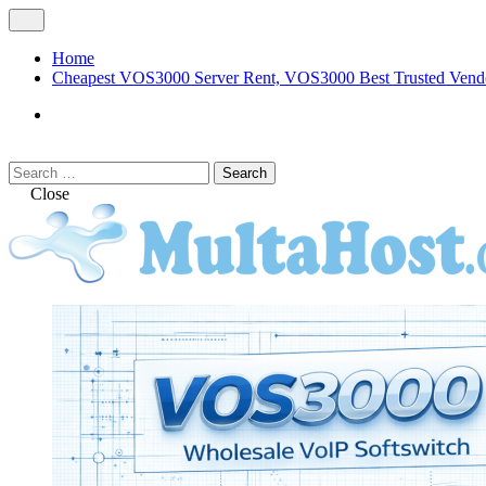
Skip
Open
to
Menu
content
Home
Cheapest VOS3000 Server Rent, VOS3000 Best Trusted Vend
VOS3000
Softswitch
Search
Search
for:
Close
MULTAHOST Blog for VOS3000 Troubles
VOS3000