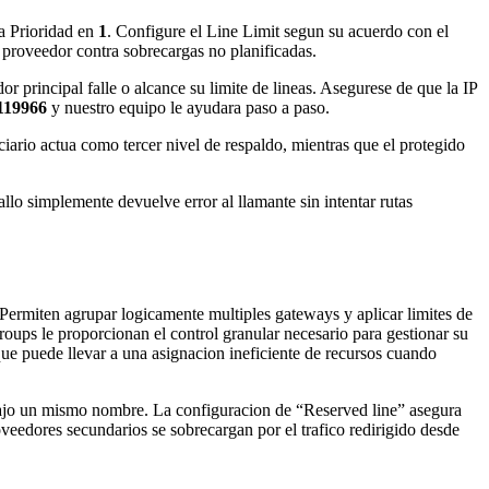
ca Prioridad en
1
. Configure el Line Limit segun su acuerdo con el
l proveedor contra sobrecargas no planificadas.
 principal falle o alcance su limite de lineas. Asegurese de que la IP
119966
y nuestro equipo le ayudara paso a paso.
iario actua como tercer nivel de respaldo, mientras que el protegido
llo simplemente devuelve error al llamante sin intentar rutas
ermiten agrupar logicamente multiples gateways y aplicar limites de
ps le proporcionan el control granular necesario para gestionar su
ue puede llevar a una asignacion ineficiente de recursos cuando
ajo un mismo nombre. La configuracion de “Reserved line” asegura
veedores secundarios se sobrecargan por el trafico redirigido desde