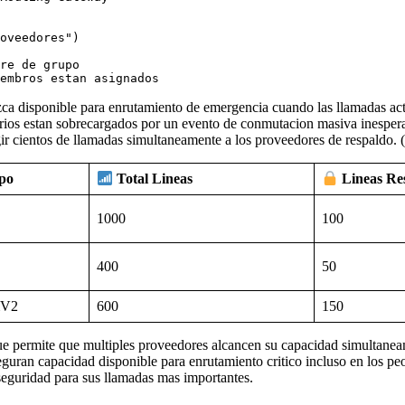
oveedores")

re de grupo

a disponible para enrutamiento de emergencia cuando las llamadas acti
rios estan sobrecargados por un evento de conmutacion masiva inesper
igir cientos de llamadas simultaneamente a los proveedores de respaldo
po
Total Lineas
Lineas Re
1000
100
400
50
mV2
600
150
que permite que multiples proveedores alcancen su capacidad simultanea
uran capacidad disponible para enrutamiento critico incluso en los peore
seguridad para sus llamadas mas importantes.