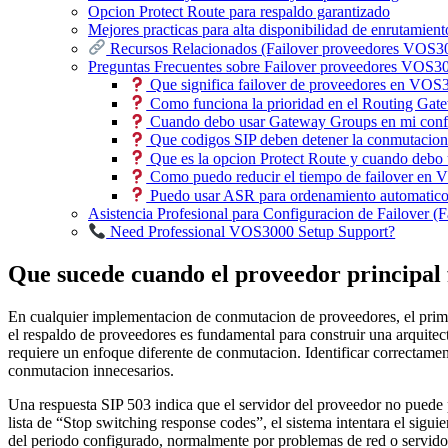
Opcion Protect Route para respaldo garantizado
Mejores practicas para alta disponibilidad de enrutamient
Recursos Relacionados (Failover proveedores VOS3
Preguntas Frecuentes sobre Failover proveedores VOS3
Que significa failover de proveedores en VOS
Como funciona la prioridad en el Routing Gat
Cuando debo usar Gateway Groups en mi confi
Que codigos SIP deben detener la conmutacio
Que es la opcion Protect Route y cuando debo 
Como puedo reducir el tiempo de failover en
Puedo usar ASR para ordenamiento automatico
Asistencia Profesional para Configuracion de Failover 
Need Professional VOS3000 Setup Support?
Que sucede cuando el proveedor principal
En cualquier implementacion de conmutacion de proveedores, el primer
el respaldo de proveedores es fundamental para construir una arquite
requiere un enfoque diferente de conmutacion. Identificar correctament
conmutacion innecesarios.
Una respuesta SIP 503 indica que el servidor del proveedor no puede 
lista de “Stop switching response codes”, el sistema intentara el si
del periodo configurado, normalmente por problemas de red o servidor 